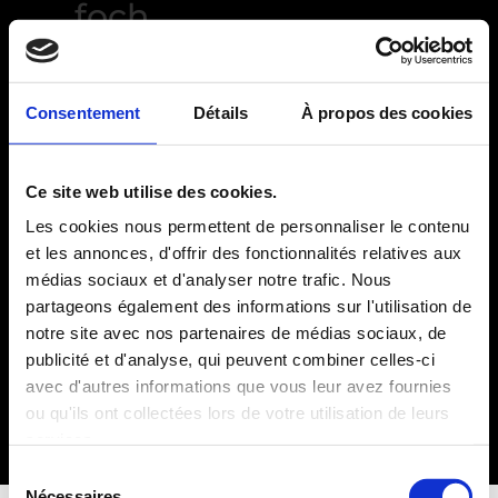
foch
Consentement
Détails
À propos des cookies
Ce site web utilise des cookies.
Accueil
/ Produits identifiés “foch”
Les cookies nous permettent de personnaliser le contenu
et les annonces, d'offrir des fonctionnalités relatives aux
Aucun produit ne correspond à
médias sociaux et d'analyser notre trafic. Nous
votre sélection.
partageons également des informations sur l'utilisation de
notre site avec nos partenaires de médias sociaux, de
publicité et d'analyse, qui peuvent combiner celles-ci
Mentions légales
avec d'autres informations que vous leur avez fournies
Conditions Générales de Vente
ou qu'ils ont collectées lors de votre utilisation de leurs
services.
© 2025
JAYDANCE FITNESS
. Tous droits réservés.
Sélection
Nécessaires