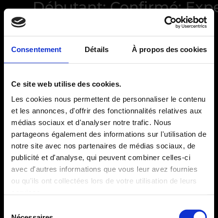
Débutant; Confirmé; Exp
Consentement
Détails
À propos des cookies
Ce site web utilise des cookies.
Accueil
/ Produits identifiés “Débutant; Confirmé;
Les cookies nous permettent de personnaliser le contenu
Expert”
et les annonces, d'offrir des fonctionnalités relatives aux
médias sociaux et d'analyser notre trafic. Nous
Aucun produit ne correspond à
partageons également des informations sur l'utilisation de
votre sélection.
notre site avec nos partenaires de médias sociaux, de
publicité et d'analyse, qui peuvent combiner celles-ci
avec d'autres informations que vous leur avez fournies
Mentions légales
ou qu'ils ont collectées lors de votre utilisation de leurs
Conditions Générales de Vente
services.
Sélection
© 2025
JAYDANCE FITNESS
. Tous droits réservés.
Nécessaires