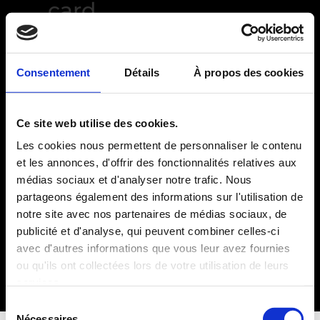
card
Consentement
Détails
À propos des cookies
Ce site web utilise des cookies.
Accueil
/ Produits identifiés “card”
Les cookies nous permettent de personnaliser le contenu
et les annonces, d'offrir des fonctionnalités relatives aux
Aucun produit ne correspond à
médias sociaux et d'analyser notre trafic. Nous
votre sélection.
partageons également des informations sur l'utilisation de
notre site avec nos partenaires de médias sociaux, de
publicité et d'analyse, qui peuvent combiner celles-ci
Mentions légales
avec d'autres informations que vous leur avez fournies
Conditions Générales de Vente
ou qu'ils ont collectées lors de votre utilisation de leurs
services.
© 2025
JAYDANCE FITNESS
. Tous droits réservés.
Sélection
Nécessaires